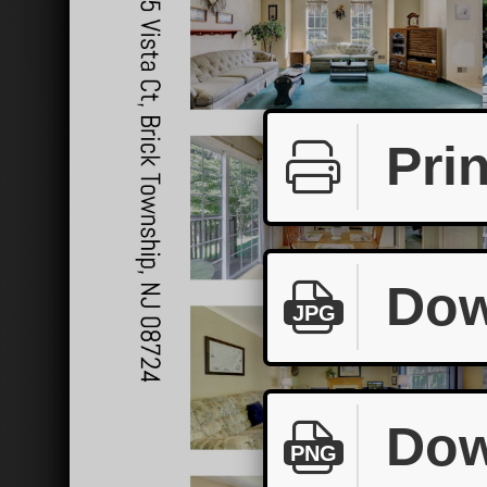
Prin
Dow
JPG
Dow
PNG